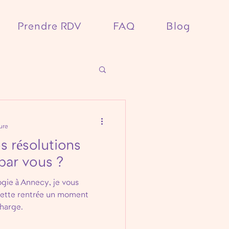
Prendre RDV
FAQ
Blog
ure
os résolutions
ar vous ?
ogie à Annecy, je vous
ette rentrée un moment
charge.