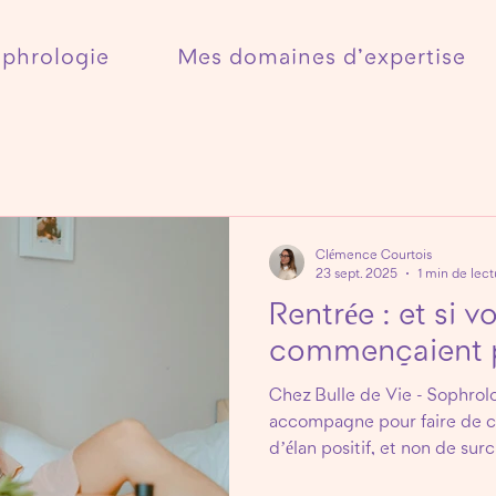
ophrologie
Mes domaines d'expertise
Clémence Courtois
23 sept. 2025
1 min de lect
Rentrée : et si v
commençaient p
Chez Bulle de Vie - Sophrol
accompagne pour faire de c
d’élan positif, et non de sur